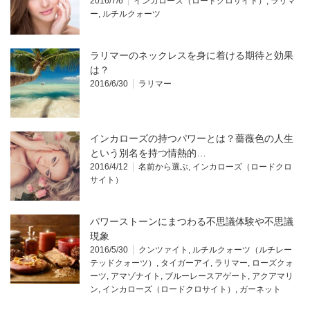
2016/7/6
インカローズ（ロードクロサイト）
,
ラリマ
ー
,
ルチルクォーツ
ラリマーのネックレスを身に着ける期待と効果
は？
2016/6/30
ラリマー
インカローズの持つパワーとは？薔薇色の人生
という別名を持つ情熱的…
2016/4/12
名前から選ぶ
,
インカローズ（ロードクロ
サイト）
パワーストーンにまつわる不思議体験や不思議
現象
2016/5/30
クンツァイト
,
ルチルクォーツ（ルチレー
テッドクォーツ）
,
タイガーアイ
,
ラリマー
,
ローズクォ
ーツ
,
アマゾナイト
,
ブルーレースアゲート
,
アクアマリ
ン
,
インカローズ（ロードクロサイト）
,
ガーネット