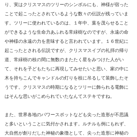
り、実はクリスマスのツリーのシンボルにも、神様が宿った
ことで起こったとされているような数々の伝説が残っていま
す。ツリーに使われているのは、１年中、葉を茂らせること
ができるような生命力あふれる常緑樹なのですが、永遠の命
や神様の永遠の力を意味すると言われています。１６世紀に
起こったとされる伝説ですが、クリスマスイブの礼拝の帰り
道、常緑樹の枝の間に無数のまたたく星をみつけた人がい
て、それを子どもたちに再現してみせたいと思い、家の中に
木を持ちこんでキャンドルの灯りを枝に吊るして装飾したそ
うです。クリスマスの時期になるとツリーに飾られる電飾に
はそんな思いがこめられていたなんてステキですね。
また、世界各地のパワースポットなども尖った造形が不思議
と多いということに気付かされます。ルチルも例にもれず、
大自然が創りだした神秘の象徴として、尖った造形に神秘の