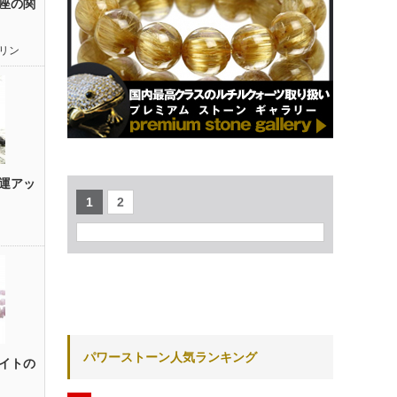
座の関
リン
運アッ
1
2
パワーストーン人気ランキング
イトの