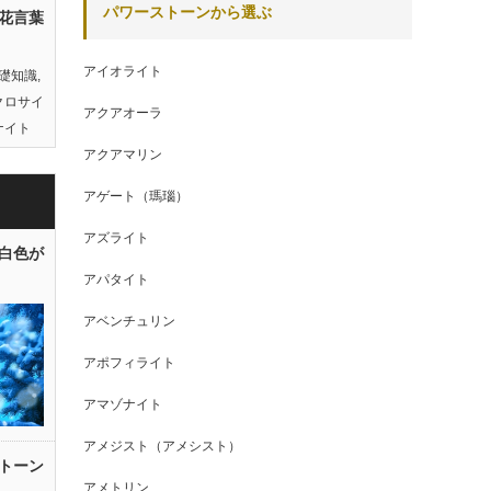
パワーストーンから選ぶ
花言葉
アイオライト
礎知識
,
クロサイ
アクアオーラ
ナイト
アクアマリン
アゲート（瑪瑙）
アズライト
白色が
アパタイト
アベンチュリン
アポフィライト
アマゾナイト
アメジスト（アメシスト）
トーン
アメトリン