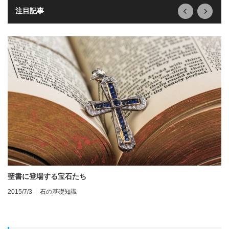
next
prev
注目記事
タ
聖書に登場する宝石たち
20
2015/7/3
石の基礎知識