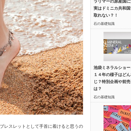
ラリマーの原産国に
実はドミニカ共和国
取れない？！
石の基礎知識
池袋ミネラルショー
１４年の様子はどん
じ？特別企画や前売
は？
石の基礎知識
ブレスレットとして手首に着けると思うの