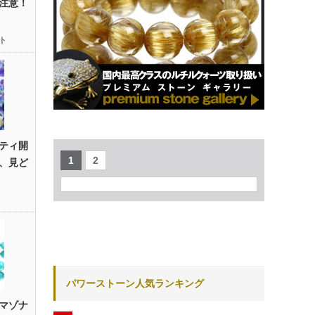
注意！
ト
ティ開
1
2
、見ど
パワーストーン人気ランキング
マゾナ