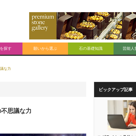
を探す
願いから選ぶ
石の基礎知識
芸能人
議な力
ピックアップ記事
の不思議な力