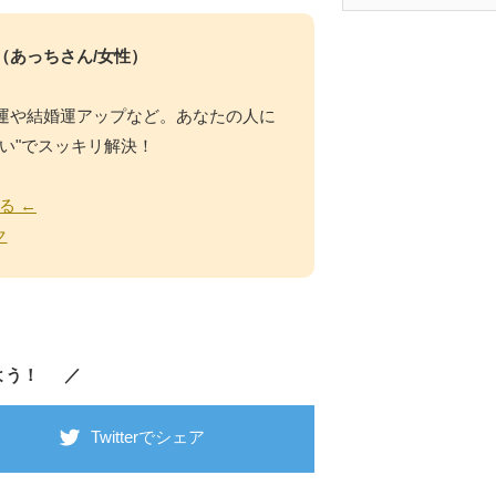
（あっちさん/女性）
運や結婚運アップなど。あなたの人に
い"でスッキリ解決！
る ←
ク
よう！ ／
Twitterでシェア