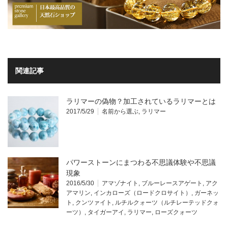
関連記事
ラリマーの偽物？加工されているラリマーとは
2017/5/29
名前から選ぶ
,
ラリマー
パワーストーンにまつわる不思議体験や不思議
現象
2016/5/30
アマゾナイト
,
ブルーレースアゲート
,
アク
アマリン
,
インカローズ（ロードクロサイト）
,
ガーネッ
ト
,
クンツァイト
,
ルチルクォーツ（ルチレーテッドクォ
ーツ）
,
タイガーアイ
,
ラリマー
,
ローズクォーツ