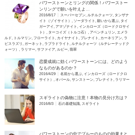
パワーストーンとリングの関係！パワーストー
ンリングで願いを叶えよ…
2016/8/17
スーパーセブン
,
ルチルクォーツ
,
タンザナ
イト（ゾイサイト）
,
ソーダライト
,
願いから選ぶ
,
タイ
ガーアイ
,
アマゾナイト
,
インカローズ（ロードクロサイ
ト）
,
ターコイズ（トルコ石）
,
アベンチュリン
,
エメラ
ルド
,
トルマリン
,
フローライト
,
カイヤナイト
,
プレナイト
,
カーネリアン
,
ラ
ピスラズリ
,
ガーネット
,
ラブラドライト
,
ルチルクォーツ（ルチレーテッドク
ォーツ）
,
ラリマー
,
サファイア
,
ルビー
,
翡翠
恋愛成就に効くパワーストーンには、どのよう
なものがあるのか？
2016/4/29
名前から選ぶ
,
インカローズ（ロードクロ
サイト）
,
オパール
,
サンストーン
,
プレナイト
,
ラリマー
スギライトの偽物に注意！本物の見分け方は？
2016/8/3
石の基礎知識
,
スギライト
パワーストーンの中でブルーのものの効果まと