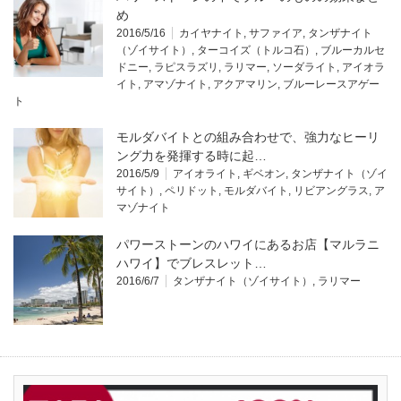
め
2016/5/16
カイヤナイト
,
サファイア
,
タンザナイト
（ゾイサイト）
,
ターコイズ（トルコ石）
,
ブルーカルセ
ドニー
,
ラピスラズリ
,
ラリマー
,
ソーダライト
,
アイオラ
イト
,
アマゾナイト
,
アクアマリン
,
ブルーレースアゲー
ト
モルダバイトとの組み合わせで、強力なヒーリ
ング力を発揮する時に起…
2016/5/9
アイオライト
,
ギベオン
,
タンザナイト（ゾイ
サイト）
,
ペリドット
,
モルダバイト
,
リビアングラス
,
ア
マゾナイト
パワーストーンのハワイにあるお店【マルラニ
ハワイ】でブレスレット…
2016/6/7
タンザナイト（ゾイサイト）
,
ラリマー