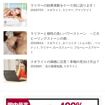
ラリマーの効果体験をケース別に語ります！
2016/7/23
スギライト
,
ラリマー
,
アマゾナイト
ラリマーと相性の良いパワーストーン ～三大
ヒーリングストーンの相…
2016/6/14
スギライト
,
ターコイズ（トルコ石）
,
ペリ
ドット
,
ラリマー
,
ローズクォーツ
,
ブルーレースアゲー
ト
スギライトの偽物に注意！本物の見分け方は？
2016/8/3
石の基礎知識
,
スギライト