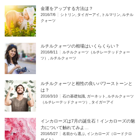
金運をアップする方法は？
2016/7/6
シトリン
,
タイガーアイ
,
トルマリン
,
ルチル
クォーツ
ルチルクォーツの相場はいくらくらい？
2016/8/11
ルチルクォーツ（ルチレーテッドクォー
ツ）
,
ルチルクォーツ
ルチルクォーツと相性の良いパワーストーンと
は？
2016/3/10
石の基礎知識
,
ガーネット
,
ルチルクォーツ
（ルチレーテッドクォーツ）
,
タイガーアイ
インカローズは7月の誕生石！インカローズの魅
力について触れてみよ…
2016/5/27
名前から選ぶ
,
インカローズ（ロードクロ
サイト）