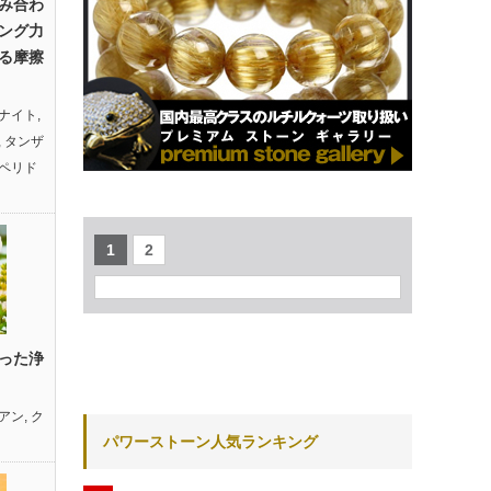
み合わ
ング力
る摩擦
ナイト
,
,
タンザ
ペリド
1
2
った浄
アン
,
ク
パワーストーン人気ランキング