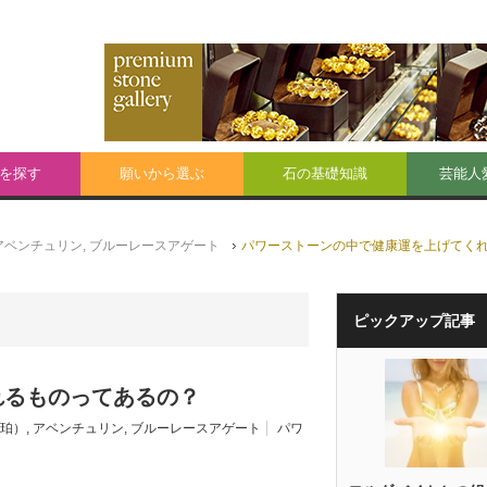
を探す
願いから選ぶ
石の基礎知識
芸能人
アベンチュリン
,
ブルーレースアゲート
パワーストーンの中で健康運を上げてく
ピックアップ記事
れるものってあるの？
珀）
,
アベンチュリン
,
ブルーレースアゲート
パワ