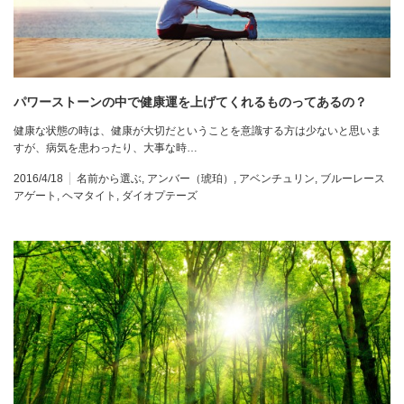
パワーストーンの中で健康運を上げてくれるものってあるの？
健康な状態の時は、健康が大切だということを意識する方は少ないと思いま
すが、病気を患わったり、大事な時…
2016/4/18
名前から選ぶ
,
アンバー（琥珀）
,
アベンチュリン
,
ブルーレース
アゲート
,
ヘマタイト
,
ダイオプテーズ