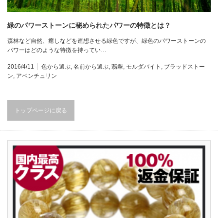
緑のパワーストーンに秘められたパワーの特徴とは？
森林など自然、癒しなどを連想させる緑色ですが、緑色のパワーストーンの
パワーはどのような特徴を持ってい…
2016/4/11
色から選ぶ
,
名前から選ぶ
,
翡翠
,
モルダバイト
,
ブラッドストー
ン
,
アベンチュリン
トップページに戻る