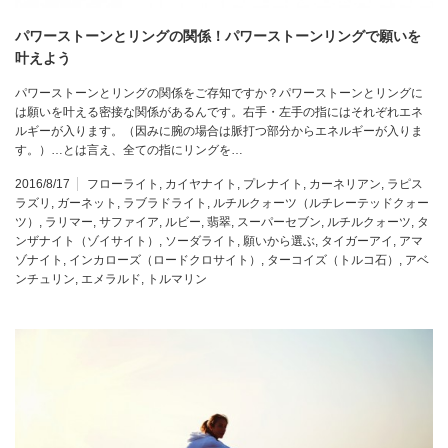
パワーストーンとリングの関係！パワーストーンリングで願いを
叶えよう
パワーストーンとリングの関係をご存知ですか？パワーストーンとリングに
は願いを叶える密接な関係があるんです。右手・左手の指にはそれぞれエネ
ルギーが入ります。（因みに腕の場合は脈打つ部分からエネルギーが入りま
す。）…とは言え、全ての指にリングを…
2016/8/17
フローライト
,
カイヤナイト
,
プレナイト
,
カーネリアン
,
ラピス
ラズリ
,
ガーネット
,
ラブラドライト
,
ルチルクォーツ（ルチレーテッドクォー
ツ）
,
ラリマー
,
サファイア
,
ルビー
,
翡翠
,
スーパーセブン
,
ルチルクォーツ
,
タ
ンザナイト（ゾイサイト）
,
ソーダライト
,
願いから選ぶ
,
タイガーアイ
,
アマ
ゾナイト
,
インカローズ（ロードクロサイト）
,
ターコイズ（トルコ石）
,
アベ
ンチュリン
,
エメラルド
,
トルマリン